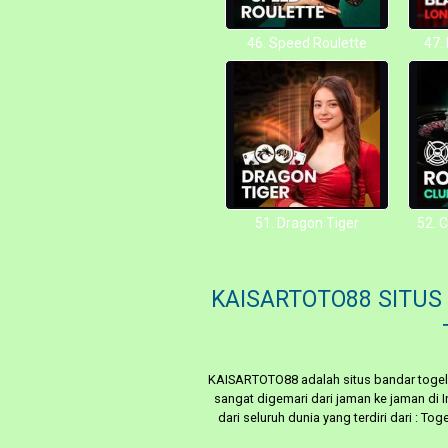
46. Speed Roulette
47.
51. Dragon Tiger
52. 
KAISARTOTO88 SITUS 
KAISARTOTO88 adalah situs bandar togel o
sangat digemari dari jaman ke jaman di
dari seluruh dunia yang terdiri dari : 