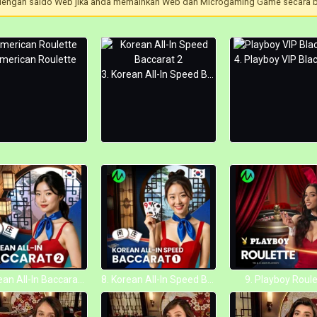
 dengan saldo Web jika anda memainkan Web dan Microgaming Game secara
American Roulette
4. Playboy VIP Bla
3. Korean All-In Speed Baccarat 2
7. Korean All-In Baccarat 2
8. Korean All-In Speed Baccarat 1
9. Playboy Roule