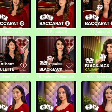
2. Baccarat 10
13. Baccarat 8
14. Baccarat 
FashionTV Roulette
18. FashionTV Blackjack
19. Blackjack Cal