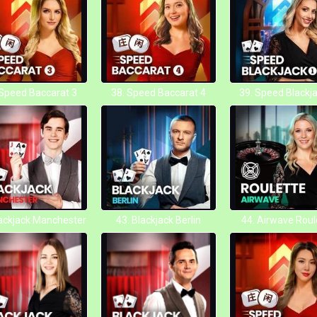
 Speed Baccarat 3
38. Speed Baccarat 4
39. Speed Blackj
lackjack Manchester
43. Blackjack Berlin
44. Airwave Roul