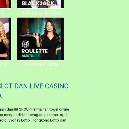
at 1
50. Everplay Blackjack
onto
55. Amstel Roulette
SLOT DAN LIVE CASINO
A
gian dari 88 GROUP Permainan togel online
gkap menghadirkan beragam pasaran togel
 Paolo ,Sydney Lotto ,Hongkong Lotto dan