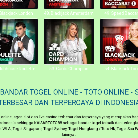
 Blackjack London
48. Blackjack Amsterdam
49. Speed Baccar
Clubhouse Roulette
53. Cards Champion
54. Blackjack Tor
BANDAR TOGEL ONLINE - TOTO ONLINE - 
TERBESAR DAN TERPERCAYA DI INDONESI
nline ,agen slot dan live casino terbesar dan terpercaya yang merupakan ba
 Indonesia sehingga KAISARTOTO88 sebagai bandar togel terbaik dan terlen
Togel WLA, Togel Singapore, Togel Sydney, Togel Hongkong / Toto Hk, Togel Sau
lainnya .