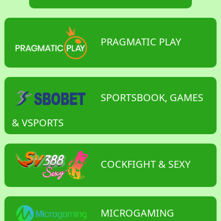
PRAGMATIC PLAY
SPORTSBOOK, GAMES
& VSPORTS
COCKFIGHT & SEXY
MICROGAMING