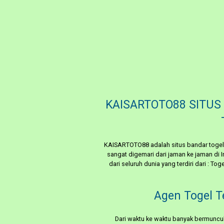
KAISARTOTO88 SITUS 
KAISARTOTO88 adalah situs bandar togel o
sangat digemari dari jaman ke jaman di
dari seluruh dunia yang terdiri dari : 
Agen Togel T
Dari waktu ke waktu banyak bermuncul